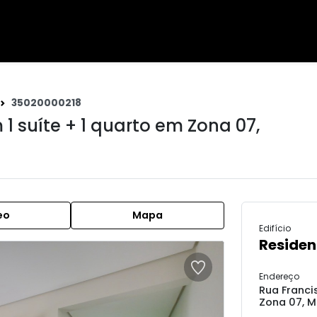
35020000218
1 suíte + 1 quarto em
Zona 07
,
eo
Mapa
Edifício
Residen
Endereço
Rua Francis
Zona 07, M