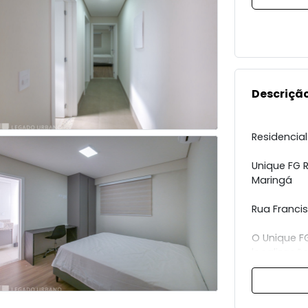
Descrição
Residencial
Unique FG R
Maringá
Rua Francis
O Unique F
localizaçã
uma das re
próximo a 
restaurant