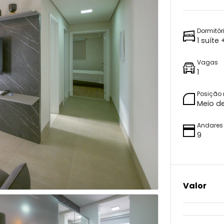
Dormitór
1 suíte 
Vagas
1
Posição
Meio d
Andares
9
Valor