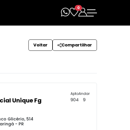
0
Voltar
Compartilhar
Apto
Andar
cial Unique Fg
904
9
co Glicério, 514
aringá - PR