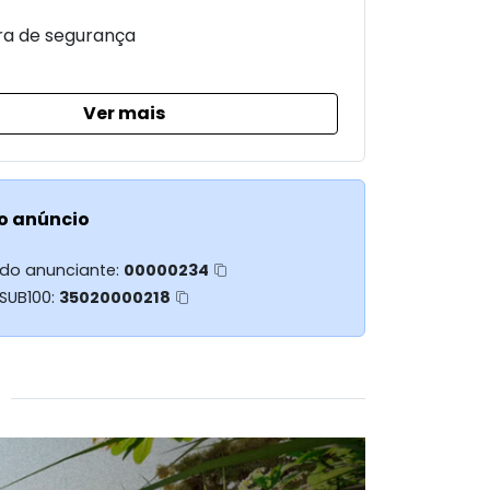
a de segurança
Ver mais
o anúncio
 do anunciante:
00000234
 SUB100:
35020000218