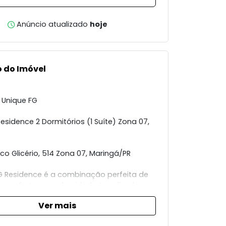
Anúncio atualizado
hoje
 do Imóvel
 Unique FG
esidence 2 Dormitórios (1 Suíte) Zona 07,
co Glicério, 514 Zona 07, Maringá/PR
G Residence é a combinação perfeita de
o, conforto e modernidade. Localizado em
giões mais valorizadas de Maringá,
Ver mais
universidades, supermercados,
es e ao centro da cidade.