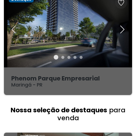
Previous
Next
46.17 m²
Phenom Parque Empresarial
Ver mais detalhes
Maringá - PR
Nossa seleção de destaques
para
venda