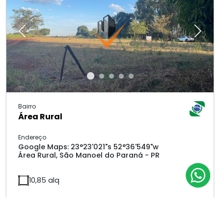
Previous
Next
Bairro
Área Rural
Endereço
Google Maps: 23°23'021"s 52°36'549"w
Área Rural, São Manoel do Paraná - PR
10,85 alq
Valor
R$ 2.720.000,00