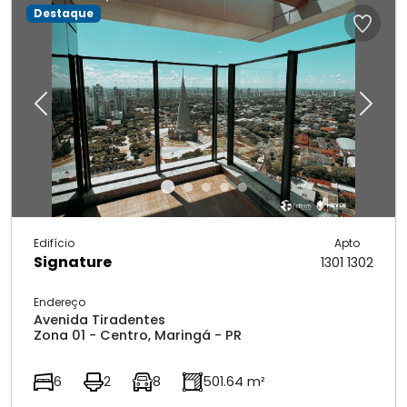
Destaque
Previous
Next
Edifício
Apto
Signature
1301 1302
Endereço
Avenida Tiradentes
Zona 01 - Centro, Maringá - PR
6
2
8
501.64 m²