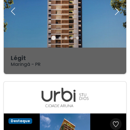
Previous
Next
1 + 2
2
2
118.6 m²
Légit
Ver mais detalhes
Maringá - PR
Destaque