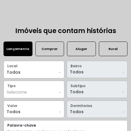
Imóveis que contam histórias
Lançamento
Comprar
Alugar
Rural
Todos
Selecionados
Ambientes
Dormitorios
Local
Bairro
Tipo
Subtipo
Valor
Dormitorios
Palavra-chave