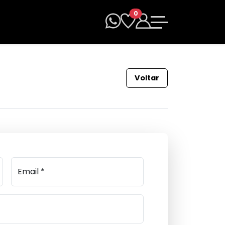
0
Voltar
Email *