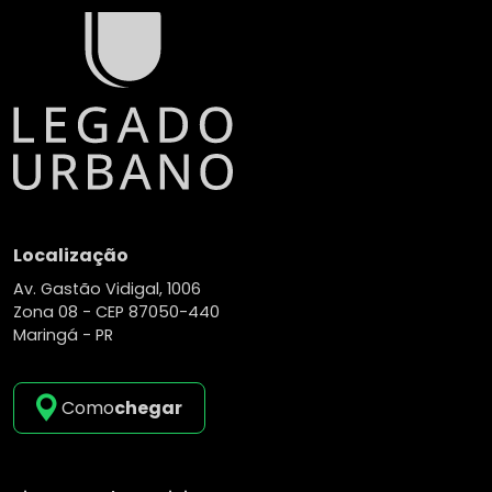
performance e tecnologia de última geração em
segurança e automação. Todos os apartamentos
incluem estação individual de recarga para
veículos elétricos (charging station), reafirmando
o compromisso com a modernidade e
sustentabilidade.
Com últimas unidades disponíveis, o Magnifique
Residence é o endereço ideal para quem busca
exclusividade, conforto e prestígio em Maringá.
Localização
Viva o clássico reinventado.
Av. Gastão Vidigal, 1006
Legado Urbano Imóveis que contam historias
Zona 08 -
CEP 87050-440
(44) 99102-6595
Maringá - PR
Como
chegar