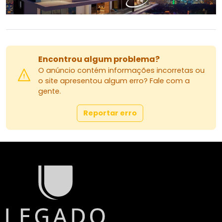
Encontrou algum problema?
O anúncio contém informações incorretas ou
o site apresentou algum erro? Fale com a
gente.
Reportar erro