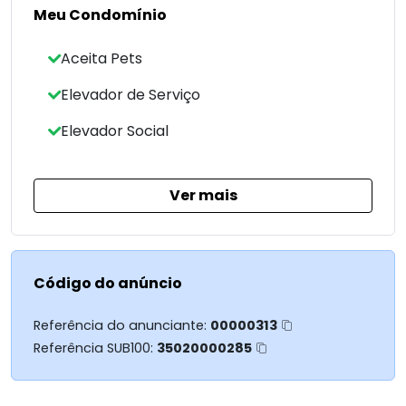
Playground
Meu Condomínio
Ideal para famílias que buscam conforto,
segurança e qualidade de vida, ou para quem
Aceita Pets
deseja investir.
Elevador de Serviço
Valor: R$ 720.000,00
Elevador Social
Entre em contato para mais informações ou
agendar sua visita pelo whatsapp (44) 99933-
5436 Roberta Karach
Ver mais
Código do anúncio
Referência do anunciante:
00000313
Referência SUB100:
35020000285