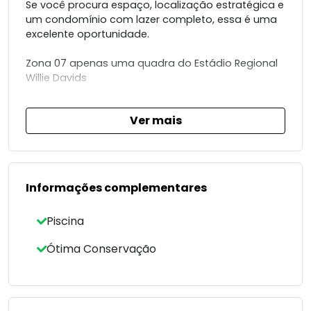
Se você procura espaço, localização estratégica e
um condomínio com lazer completo, essa é uma
excelente oportunidade.
Zona 07 apenas uma quadra do Estádio Regional
Willie Davids
Fácil acesso ao Centro e às principais vias da
Ver mais
cidade
105 m² privativos
2 suítes confortáveis + 2 quartos
Sala ampla, com excelente iluminação natural
Informações complementares
Cozinha espaçosa
2 vagas de garagem cobertas
Piscina
Apartamento reformado
Ótima Conservação
Condomínio com infraestrutura de lazer
Salão de festas
Piscina