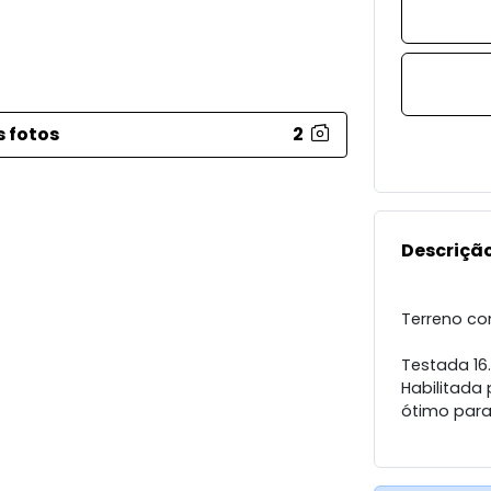
s fotos
2
Descrição
Terreno co
Testada 16.
Habilitada
ótimo para