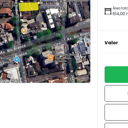
Área tota
614,00 
Valor