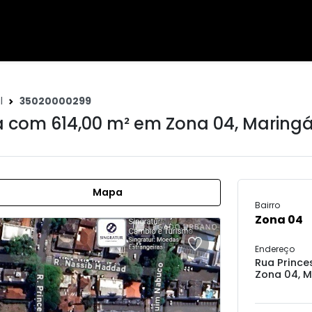
l
35020000299
 com 614,00 m² em
Zona 04
,
Maringá
Mapa
Bairro
Zona 04
Endereço
Rua Prince
Zona 04, M