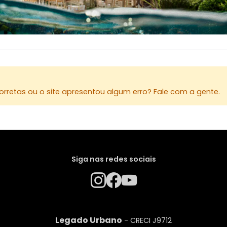
rretas ou o site apresentou algum erro? Fale com a gente.
Siga nas redes sociais
Legado Urbano
- CRECI J9712