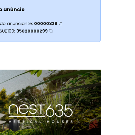
o anúncio
 do anunciante:
00000329
 SUB100:
35020000299