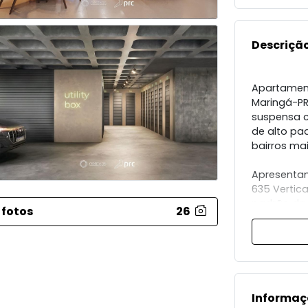
Descrição
Apartament
Maringá-PR
suspensa co
de alto pa
bairros ma
Apresenta
635 Vertic
padrão da 
 fotos
26
construção
O apartame
119 m² e fo
perfeito en
sofisticaçã
Informaç
com 1 suíte