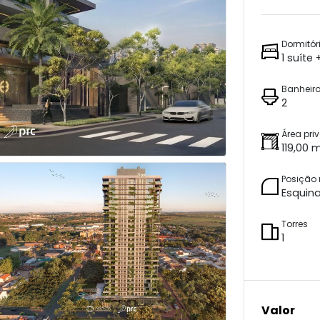
Dormitór
1 suíte
Banheir
2
Área pri
119,00 
Posição
Esquin
Torres
1
Valor