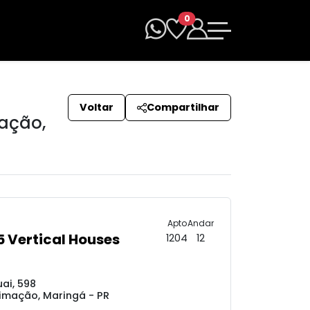
0
Voltar
Compartilhar
mação
,
Apto
Andar
5 Vertical Houses
1204
12
ai, 598
imação, Maringá - PR