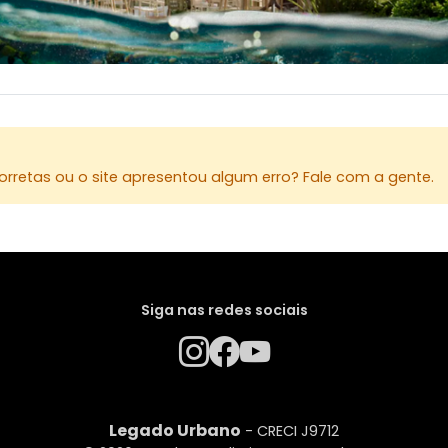
rretas ou o site apresentou algum erro? Fale com a gente.
Siga nas redes sociais
Legado Urbano
- CRECI J9712