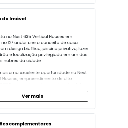
 do Imóvel
o no Nest 635 Vertical Houses em
 no 12º andar une o conceito de casa
m design biofílico, piscina privativa, lazer
drão e localização privilegiada em um dos
is nobres da cidade
mos uma excelente oportunidade no Nest
al Houses, empreendimento de alto
PRC Empreendimentos, em fase final de
 com entrega prevista para junho/2026
Ver mais
nto 1204, localizado no 12º andar, possui
i projetado para oferecer o equilíbrio
tre conforto, funcionalidade e
o. A planta é ampla e bem distribuída,
ões complementares
 + 2 dormitórios, sala espaçosa para dois