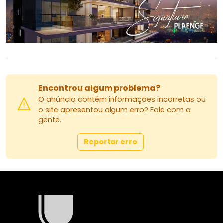
Encontrou algum problema?
O anúncio contém informações incorretas ou
o site apresentou algum erro? Fale com a
gente.
Reportar erro