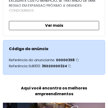
EXCELENTE CUSTO BENEFICIO, SE TRATANDO DE UMA
REGIAO EM EXPANSAO PRÓXIMO A GRANDES
CONDOMINIOS.
E LOCALIZADO NA PRINCIPAL AVENIDA DO BAIRRO,
Ver mais
AVENIDA 10.201.
MAIS INFORMAÇOES:
DIOGO SCHMEISKE - 44 997259779
Código do anúncio
Referência do anunciante:
00000358
Referência SUB100:
35020000324
Aqui você encontra os melhores
empreendimentos