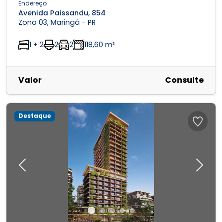
Endereço
Avenida Paissandu, 854
Zona 03, Maringá - PR
1 + 2
2
2
118,60 m²
Valor
Consulte
Destaque
Previous
Next