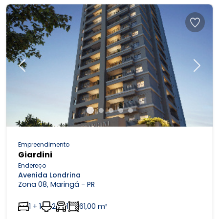
Previous
Next
Empreendimento
Giardini
Endereço
Avenida Londrina
Zona 08, Maringá - PR
1 + 1
2
1
61,00 m²