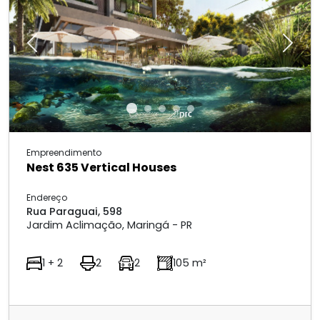
Previous
Next
Empreendimento
Nest 635 Vertical Houses
Endereço
Rua Paraguai, 598
Jardim Aclimação, Maringá - PR
1 + 2
2
2
105 m²