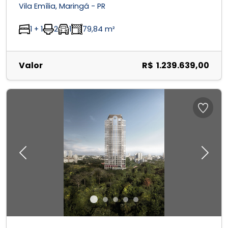
Vila Emília, Maringá - PR
1 + 1
2
1
79,84 m²
Valor
R$ 1.239.639,00
Previous
Next