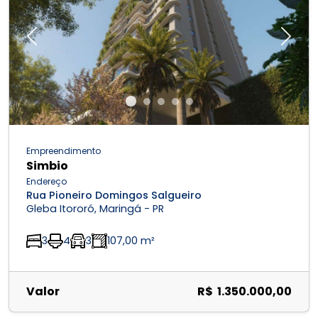
Previous
Next
Empreendimento
Simbio
Endereço
Rua Pioneiro Domingos Salgueiro
Gleba Itororó, Maringá - PR
3
4
3
107,00 m²
Valor
R$ 1.350.000,00