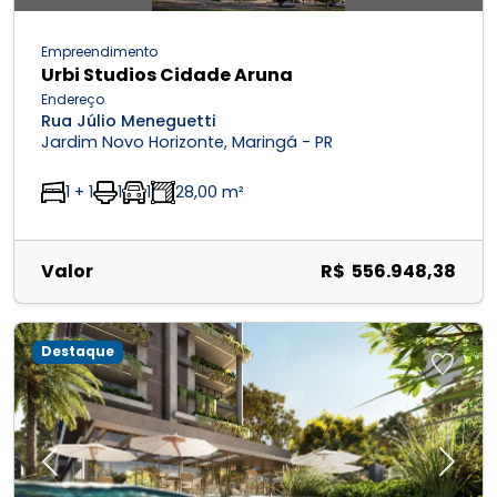
Empreendimento
Urbi Studios Cidade Aruna
Endereço
Rua Júlio Meneguetti
Jardim Novo Horizonte, Maringá - PR
1 + 1
1
1
28,00 m²
Valor
R$ 556.948,38
Destaque
Previous
Next