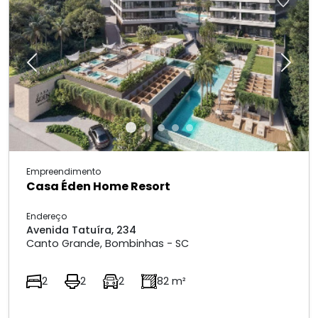
Previous
Next
Empreendimento
Casa Éden Home Resort
Endereço
Avenida Tatuíra, 234
Canto Grande, Bombinhas - SC
2
2
2
82 m²