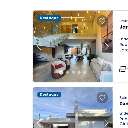
Destaque
Bairr
Jar
Ende
Rua
Previous
Next
Jard
Destaque
Bairr
Zon
Ende
Rua
Gin
Previous
Next