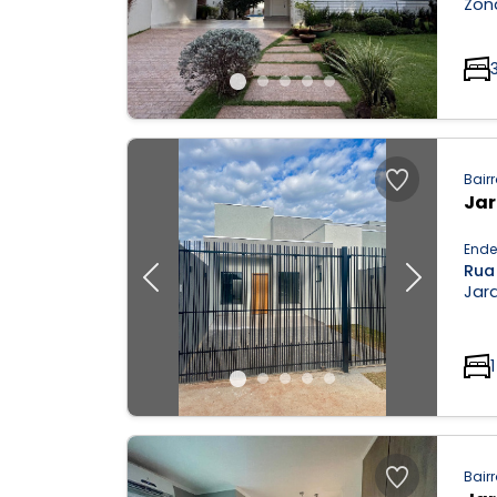
Zona
Bairr
Jar
Ende
Rua
Previous
Next
Jard
1
Bairr