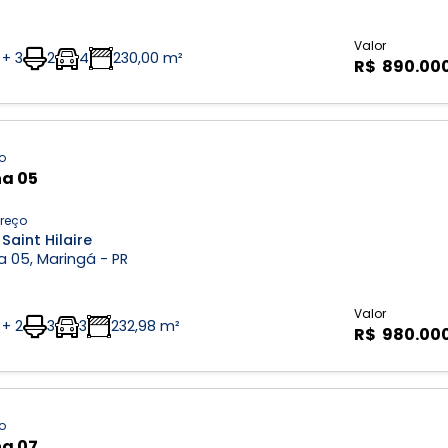
Valor
 + 3
2
4
230,00 m²
R$ 890.00
o
a 05
reço
Saint Hilaire
 05, Maringá - PR
Valor
 + 2
3
3
232,98 m²
R$ 980.00
o
a 07