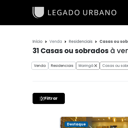
Início
Venda
Residenciais
Casas ou so
31
Casas ou sobrados
à ve
Venda
Residenciais
Maringá
Casas ou sob
Filtrar
Destaque