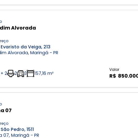
o
dim Alvorada
reço
Evaristo da Veiga, 213
im Alvorada, Maringá - PR
Valor
 + 2
2
3
157,16 m²
R$ 850.00
o
a 07
reço
São Pedro, 1511
 07, Maringá - PR