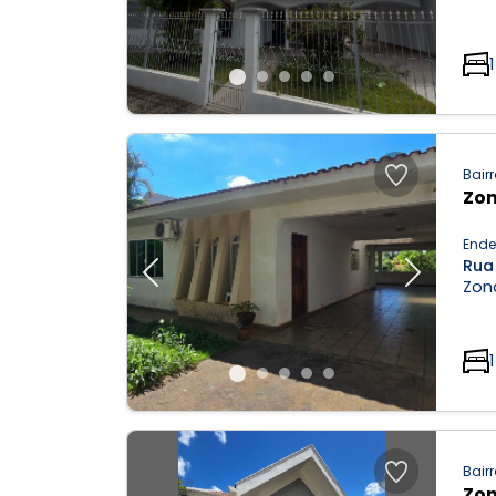
1
Bairr
Zon
Ende
Rua 
Previous
Next
Zona
1
Bairr
Zon