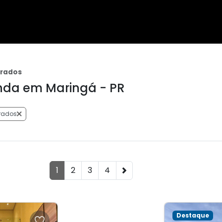
brados
nda em Maringá - PR
rados
1
2
3
4
Destaque