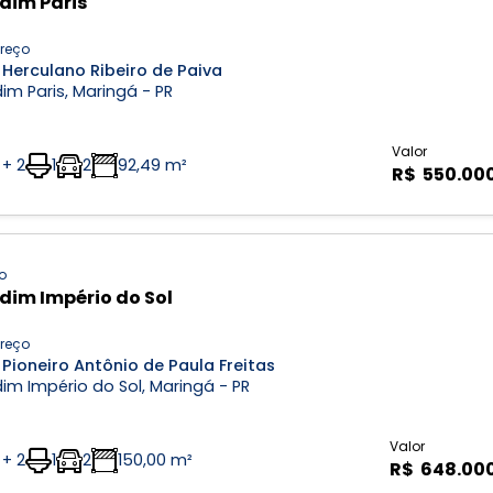
dim Paris
reço
 Herculano Ribeiro de Paiva
im Paris, Maringá - PR
Valor
 + 2
1
2
92,49 m²
R$ 550.00
o
dim Império do Sol
reço
Pioneiro Antônio de Paula Freitas
im Império do Sol, Maringá - PR
Valor
 + 2
1
2
150,00 m²
R$ 648.00