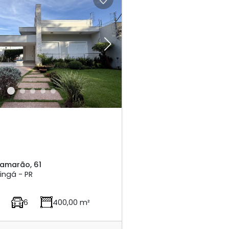
Next
Camarão, 61
ingá - PR
6
400,00 m²