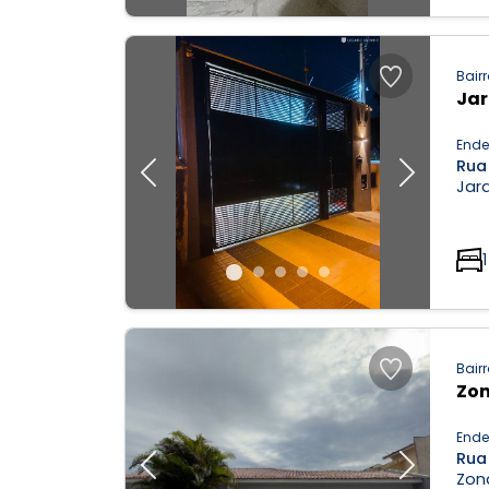
Bairr
Jar
Ende
Rua 
Previous
Next
Jard
1
Bairr
Zon
Ende
Rua 
Previous
Next
Zona