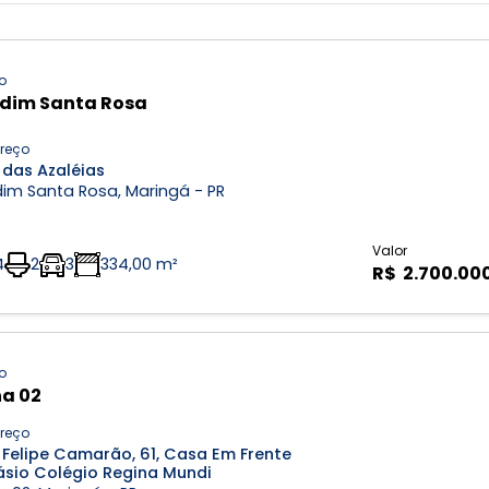
o
dim Santa Rosa
reço
 das Azaléias
im Santa Rosa, Maringá - PR
Valor
4
2
3
334,00 m²
R$ 2.700.00
o
a 02
reço
 Felipe Camarão, 61, Casa Em Frente
ásio Colégio Regina Mundi