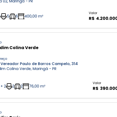
 02, Maringá - PR
Valor
3
5
6
400,00 m²
R$ 4.200.00
o
dim Colina Verde
reço
 Vereador Paulo de Barros Campelo, 314
im Colina Verde, Maringá - PR
Valor
 + 2
2
2
76,00 m²
R$ 390.00
o