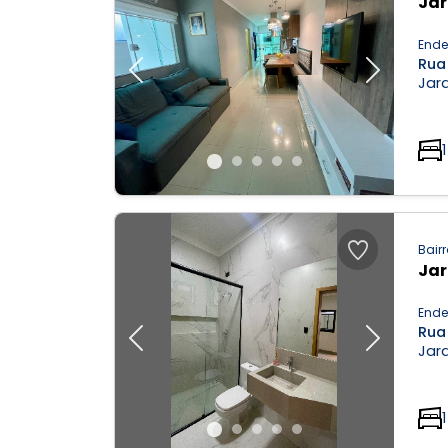
Jar
Ende
Rua
Previous
Next
Jard
1
Bairr
Jar
Ende
Rua 
Previous
Next
Jard
1