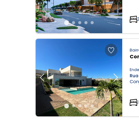
Bairr
Con
Ende
Rua 
Previous
Next
Conj
1