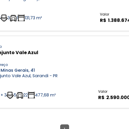
Valor
3
3
1
131,73 m²
R$ 1.388.67
o
junto Vale Azul
reço
Minas Gerais, 41
unto Vale Azul, Sarandi - PR
Valor
 + 3
5
22
477,68 m²
R$ 2.590.00