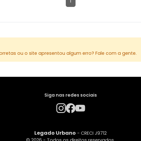
1
rretas ou o site apresentou algum erro? Fale com a gente.
Siga nas redes sociais
Legado Urbano
- CRECI J9712
© 2026 - Todos os direitos reservados.