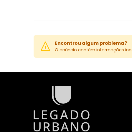
Encontrou algum problema?
O anúncio contém informações inco