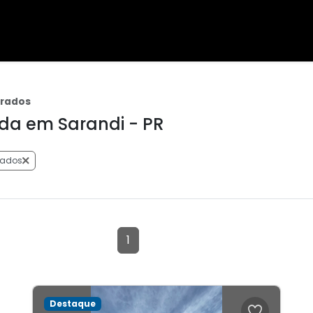
brados
da em Sarandi - PR
rados
1
Destaque