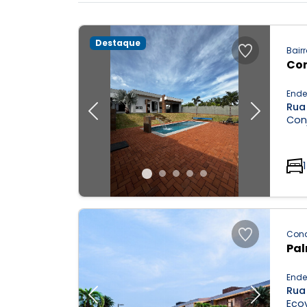
Destaque
Bairr
Con
Ende
Rua
Previous
Next
Conj
1
Con
Pal
Ende
Rua
Previous
Next
Ecov