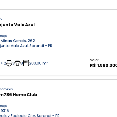
o
junto Vale Azul
reço
 Minas Gerais, 262
unto Vale Azul, Sarandi - PR
Valor
 + 2
3
8
200,00 m²
R$ 1.590.00
domínio
m786 Home Club
reço
 9315
alley Ecologic City, Sarandi - PR