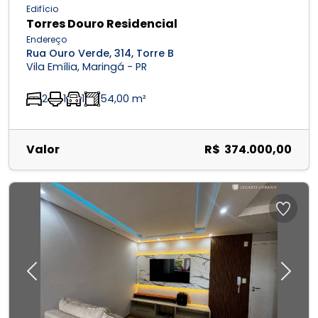
Edifício
Torres Douro Residencial
Endereço
Rua Ouro Verde, 314, Torre B
Vila Emília, Maringá - PR
2
1
1
54,00 m²
Valor
R$ 374.000,00
Previous
Next