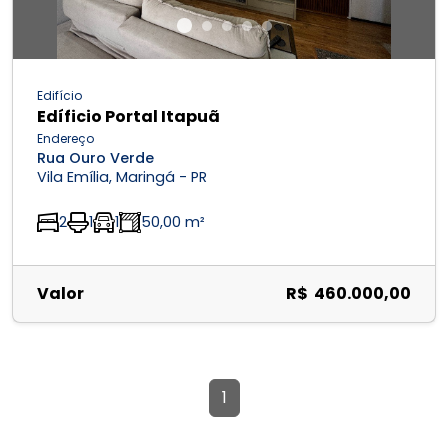
Edifício
Edíficio Portal Itapuã
Endereço
Rua Ouro Verde
Vila Emília, Maringá - PR
2
1
1
50,00 m²
Valor
R$ 460.000,00
1