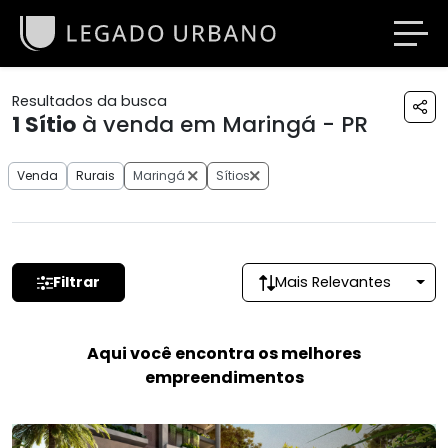
Resultados da busca
1
Sítio
à venda em Maringá - PR
Venda
Rurais
Maringá
Sítios
Filtrar
Mais Relevantes
Aqui você encontra os melhores
empreendimentos