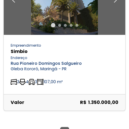
Previous
Next
Empreendimento
Simbio
Endereço
Rua Pioneiro Domingos Salgueiro
Gleba Itororó, Maringá - PR
3
4
3
107,00 m²
Valor
R$ 1.350.000,00