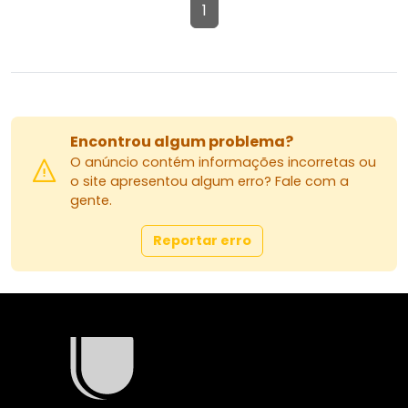
1
Encontrou algum problema?
O anúncio contém informações incorretas ou
o site apresentou algum erro? Fale com a
gente.
Reportar erro