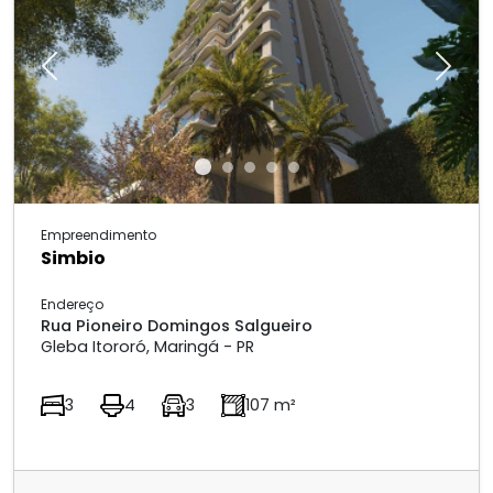
Previous
Next
Empreendimento
Simbio
Endereço
Rua Pioneiro Domingos Salgueiro
Gleba Itororó, Maringá - PR
3
4
3
107 m²