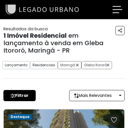
Resultados da busca
1
Imóvel Residencial
em
lançamento à venda em Gleba
Itororó, Maringá - PR
Lançamento
Residenciais
Maringá
Gleba Itororó
Filtrar
Mais Relevantes
Destaque